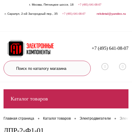
г. Москва, Пятницкое шоссе, 18
+7 (495) 641-08-07
г. Сарапул, 2-ой Загородный пер., 35
+7 (495) 641-08-07
rekdetal@yandex.ru
+7 (495) 641-08-07
0
0
Каталог товаров
•
•
•
Главная страница
Каталог товаров
Электродвигатели
Электр
ДПР-2-Ф1-01