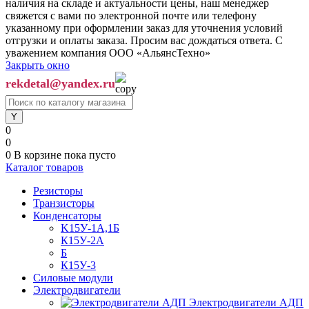
наличия на складе и актуальности цены, наш менеджер
свяжется с вами по электронной почте или телефону
указанному при оформлении заказ для уточнения условий
отгрузки и оплаты заказа. Просим вас дождаться ответа. С
уважением компания ООО «АльянсТехно»
Закрыть окно
rekdetal@yandex.ru
0
0
0
В корзине
пока пусто
Каталог товаров
Резисторы
Транзисторы
Конденсаторы
K15У-1А,1Б
К15У-2А
Б
К15У-3
Силовые модули
Электродвигатели
Электродвигатели АДП