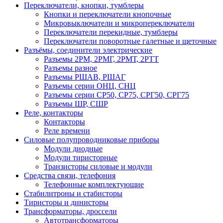
Переключатели, кнопки, тумблеры
Кнопки и переключатели кнопочные
Микровыключатели и микропереключатели
Переключатели перекидные, тумблеры
Переключатели поворотные галетные и щеточные
Разъёмы, соединители электрические
Разъемы 2РМ, 2РМГ, 2РМТ, 2РТТ
Разъемы разное
Разъемы РШАВ, РШАГ
Разъемы серии ОНЦ, СНЦ
Разъемы серии СР50, СР75, СРГ50, СРГ75
Разъемы ШР, СШР
Реле, контакторы
Контакторы
Реле времени
Силовые полупроводниковые приборы
Модули диодные
Модули тиристорные
Транзисторы силовые и модули
Средства связи, телефония
Телефонные комплектующие
Стабилитроны и стабисторы
Тиристоры и динисторы
Трансформаторы, дроссели
Автотрансформаторы