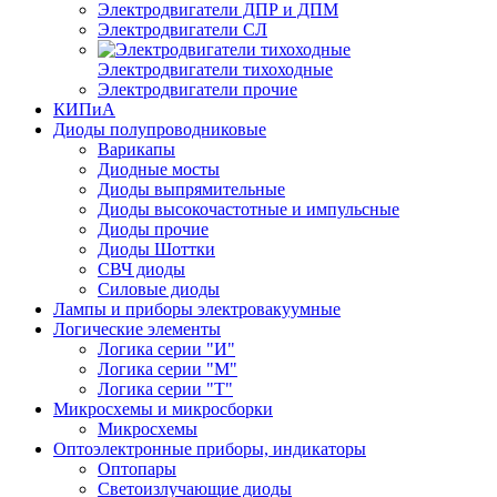
Электродвигатели ДПР и ДПМ
Электродвигатели СЛ
Электродвигатели тихоходные
Электродвигатели прочие
КИПиА
Диоды полупроводниковые
Варикапы
Диодные мосты
Диоды выпрямительные
Диоды высокочастотные и импульсные
Диоды прочие
Диоды Шоттки
СВЧ диоды
Силовые диоды
Лампы и приборы электровакуумные
Логические элементы
Логика серии "И"
Логика серии "М"
Логика серии "Т"
Микросхемы и микросборки
Микросхемы
Оптоэлектронные приборы, индикаторы
Оптопары
Светоизлучающие диоды