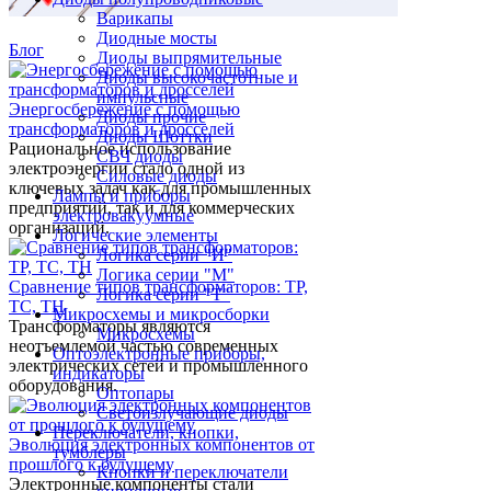
Варикапы
Диодные мосты
Блог
Диоды выпрямительные
Диоды высокочастотные и
импульсные
Энергосбережение с помощью
Диоды прочие
трансформаторов и дросселей
Диоды Шоттки
Рациональное использование
СВЧ диоды
электроэнергии стало одной из
Силовые диоды
ключевых задач как для промышленных
Лампы и приборы
предприятий, так и для коммерческих
электровакуумные
организаций.
Логические элементы
Логика серии "И"
Логика серии "М"
Сравнение типов трансформаторов: ТР,
Логика серии "Т"
ТС, ТН
Микросхемы и микросборки
Трансформаторы являются
Микросхемы
неотъемлемой частью современных
Оптоэлектронные приборы,
электрических сетей и промышленного
индикаторы
оборудования.
Оптопары
Светоизлучающие диоды
Переключатели, кнопки,
Эволюция электронных компонентов от
тумблеры
прошлого к будущему
Кнопки и переключатели
Электронные компоненты стали