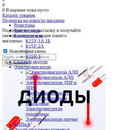
0
0
В корзине
пока пусто
Каталог товаров
Подписка на новости магазина
Резисторы
Подпишитесь на рассылку и получайте
Транзисторы
свежие новости и акции нашего
Конденсаторы
магазина.
K15У-1А,1Б
К15У-2А
Новости магазина
Б
К15У-3
Силовые модули
Электродвигатели
Электродвигатели АДП
Электродвигатели ДПР и
ДПМ
Электродвигатели СЛ
Электродвигатели
тихоходные
Электродвигатели прочие
КИПиА
Диоды полупроводниковые