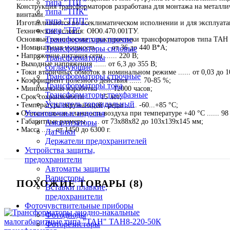
типа "ТПГ"
Конструкция трансформаторов разработана для монтажа на металл
типа "ТПК"
винтами.
типа "ТПП"
Изготавливаются во всеклиматическом исполнении и для эксплуата
типа "ТР"
Технические условия: ОЮ0.470.001ТУ.
Трансформаторы прочие
Основные технические характеристики трансформаторов типа ТАН с
• Номинальная мощность ...... от 36 до 440 В*А;
Трансформаторы силовые
• Напряжение питания сети ...... 220 В;
Трансформаторы
• Выходные напряжения ...... от 6,3 до 355 В;
согласующие
• Токи вторичных обмоток в номинальном режиме ...... от 0,03 до 1
Трансформаторы строчные
• Коэффициент полезного действия ...... 70-85 %;
Трансформаторы тока
• Минимальная наработка ...... 12000 часов;
Трансформаторы трехфазные
• Срок сохраняемости ...... 15 лет;
Усилитель тороидальный
• Температура окружающей среды ...... -60...+85 °С;
Установочные изделия
• Относительная влажность воздуха при температуре +40 °С ...... 98
• Габаритные размеры ...... от 73х88х82 до 103х139х145 мм;
Амортизаторы
• Масса ...... от 1450 до 6300 г.
Датчики
Держатели предохранителей
Устройства защиты,
предохранители
Автоматы защиты
Варисторы
ПОХОЖИЕ ТОВАРЫ (8)
Вставки плавкие,
предохранители
Фоточувствительные приборы
Фотодиоды
Фоторезисторы