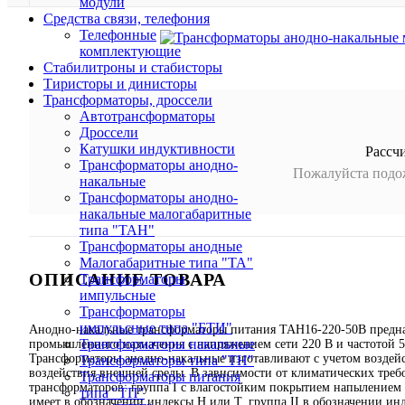
модули
Средства связи, телефония
Телефонные
комплектующие
Стабилитроны и стабисторы
Тиристоры и динисторы
Трансформаторы, дроссели
Автотрансформаторы
Дроссели
Катушки индуктивности
Рассч
Трансформаторы анодно-
Пожалуйста подож
накальные
Трансформаторы анодно-
накальные малогабаритные
типа "ТАН"
Трансформаторы анодные
Малогабаритные типа "ТА"
ОПИСАНИЕ ТОВАРА
Трансформаторы
импульсные
Трансформаторы
импульсные типа "БТИ"
Анодно-накальные трансформаторы питания ТАН16-220-50В предна
Трансформаторы накальные
промышленного назначения с напряжением сети 220 В и частотой 
Трансформаторы анодно-накальные изготавливают с учетом воздейс
Трансформаторы типа "ТН"
воздействия внешней среды. В зависимости от климатических требо
Трансформаторы питания
трансформаторов: группа I с влагостойким покрытием напылением и
типа "ТП"
имеет в обозначении индексы Н или Т, группа II в обозначении инд