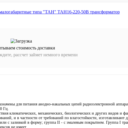
итываем стоимость доставки
дите, рассчет займет немного времени
значены для питания анодно-накальных цепей радиоэлектронной аппара
50 Гц.
твия климатических, механических, биологических и других видов и фа
ваний, и в частности от требований по влагостойкости, изготавливают 
ли с заливкой в форму; группа II - с эмалевым покрытием. Группа I тр
ексов не имеет.